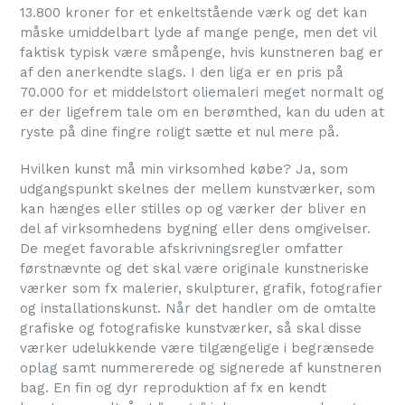
13.800 kroner for et enkeltstående værk og det kan
måske umiddelbart lyde af mange penge, men det vil
faktisk typisk være småpenge, hvis kunstneren bag er
af den anerkendte slags. I den liga er en pris på
70.000 for et middelstort oliemaleri meget normalt og
er der ligefrem tale om en berømthed, kan du uden at
ryste på dine fingre roligt sætte et nul mere på.
Hvilken kunst må min virksomhed købe? Ja, som
udgangspunkt skelnes der mellem kunstværker, som
kan hænges eller stilles op og værker der bliver en
del af virksomhedens bygning eller dens omgivelser.
De meget favorable afskrivningsregler omfatter
førstnævnte og det skal være originale kunstneriske
værker som fx malerier, skulpturer, grafik, fotografier
og installationskunst. Når det handler om de omtalte
grafiske og fotografiske kunstværker, så skal disse
værker udelukkende være tilgængelige i begrænsede
oplag samt nummererede og signerede af kunstneren
bag. En fin og dyr reproduktion af fx en kendt