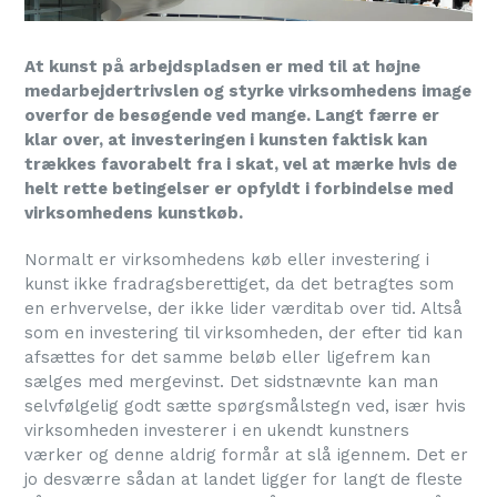
At kunst på arbejdspladsen er med til at højne
medarbejdertrivslen og styrke virksomhedens image
overfor de besøgende ved mange. Langt færre er
klar over, at investeringen i kunsten faktisk kan
trækkes favorabelt fra i skat, vel at mærke hvis de
helt rette betingelser er opfyldt i forbindelse med
virksomhedens kunstkøb.
Normalt er virksomhedens køb eller investering i
kunst ikke fradragsberettiget, da det betragtes som
en erhvervelse, der ikke lider værditab over tid. Altså
som en investering til virksomheden, der efter tid kan
afsættes for det samme beløb eller ligefrem kan
sælges med mergevinst. Det sidstnævnte kan man
selvfølgelig godt sætte spørgsmålstegn ved, især hvis
virksomheden investerer i en ukendt kunstners
værker og denne aldrig formår at slå igennem. Det er
jo desværre sådan at landet ligger for langt de fleste