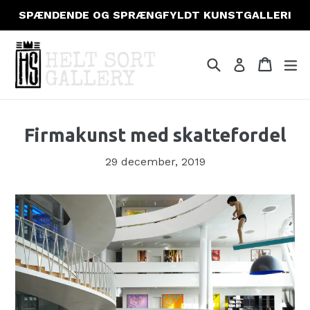
Gå
SPÆNDENDE OG SPRÆNGFYLDT KUNSTGALLERI
til
indhold
Søg
Indkøb
Indkøb
fo
Log ind
Firmakunst med skattefordel
29 december, 2019