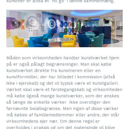
kunstner er altså et "no go" i denne sammenhæng.
Måden som virksomheden handler kunstværket hjem
på er også pålagt begrænsninger. Man skal købe
kunstværket direkte fra kunstneren eller en
kunstformidler, der har billedet i kommission (altså
ikke i ejerskab) og det vil typisk være et kunstgalleri.
Værket skal være et førstegangskøb og virksomheden
må købe ligeså mange kunstværker, som der ønskes
så længe de enkelte værker ikke overstiger den
førnævnte beløbsgrænse. Men ingen af disse værker
må købes af familiemedlemmer eller andre, der står
virksomhedens ejer nær. Om denne regel er
overholdes i praksis og om det nogensinde vil blive