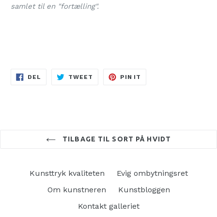
samlet til en "fortælling".
DEL
TWEET
PIN
DEL
TWEET
PIN IT
PÅ
PÅ
PÅ
FACEBOOK
TWITTER
PINTEREST
TILBAGE TIL SORT PÅ HVIDT
Kunsttryk kvaliteten
Evig ombytningsret
Om kunstneren
Kunstbloggen
Kontakt galleriet