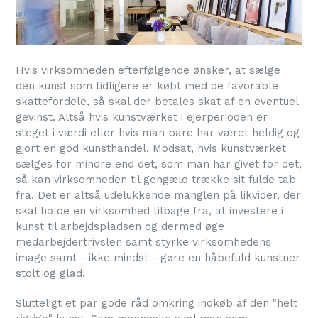
Hvis virksomheden efterfølgende ønsker, at sælge
den kunst som tidligere er købt med de favorable
skattefordele, så skal der betales skat af en eventuel
gevinst. Altså hvis kunstværket i ejerperioden er
steget i værdi eller hvis man bare har været heldig og
gjort en god kunsthandel. Modsat, hvis kunstværket
sælges for mindre end det, som man har givet for det,
så kan virksomheden til gengæld trække sit fulde tab
fra. Det er altså udelukkende manglen på likvider, der
skal holde en virksomhed tilbage fra, at investere i
kunst til arbejdspladsen og dermed øge
medarbejdertrivslen samt styrke virksomhedens
image samt - ikke mindst - gøre en håbefuld kunstner
stolt og glad.
Slutteligt et par gode råd omkring indkøb af den "helt