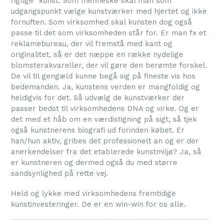
rigtige" kunst. Som menneske skal man som
udgangspunkt vælge kunstværker med hjertet og ikke
fornuften. Som virksomhed skal kunsten dog også
passe til det som virksomheden står for. Er man fx et
reklamebureau, der vil fremstå med kant og
originalitet, så er det næppe en række nydelige
blomsterakvareller, der vil gøre den berømte forskel.
De vil til gengæld kunne begå sig på fineste vis hos
bedemanden. Ja, kunstens verden er mangfoldig og
heldigvis for det. Så udvælg de kunstværker der
passer bedst til virksomhedens DNA og virke. Og er
det med et håb om en værdistigning på sigt, så tjek
også kunstnerens biografi ud forinden købet. Er
han/hun aktiv, gribes det professionelt an og er der
anerkendelser fra det etablerede kunstmiljø? Ja, så
er kunstneren og dermed også du med større
sandsynlighed på rette vej.
Held og lykke med virksomhedens fremtidige
kunstinvesteringer. De er en win-win for os alle.