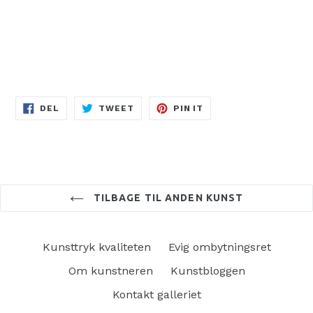
DEL
TWEET
PIN
DEL
TWEET
PIN IT
PÅ
PÅ
PÅ
FACEBOOK
TWITTER
PINTEREST
TILBAGE TIL ANDEN KUNST
Kunsttryk kvaliteten
Evig ombytningsret
Om kunstneren
Kunstbloggen
Kontakt galleriet