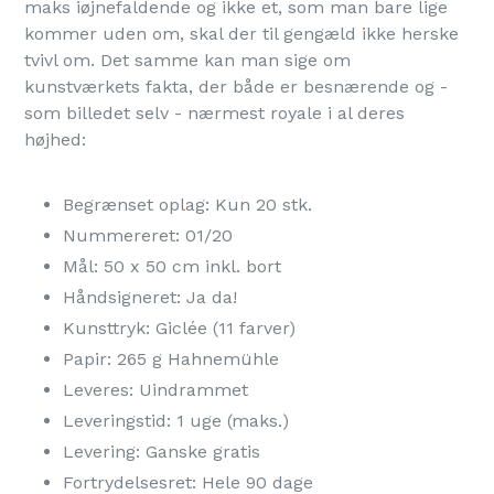
maks iøjnefaldende og ikke et, som man bare lige
kommer uden om, skal der til gengæld ikke herske
tvivl om. Det samme kan man sige om
kunstværkets fakta, der både er besnærende og -
som billedet selv - nærmest royale i al deres
højhed:
Begrænset oplag: Kun 20 stk.
Nummereret: 01/20
Mål: 50 x 50 cm inkl. bort
Håndsigneret: Ja da!
Kunsttryk: Giclée (11 farver)
Papir: 265 g Hahnemühle
Leveres: Uindrammet
Leveringstid: 1 uge (maks.)
Levering: Ganske gratis
Fortrydelsesret: Hele 90 dage