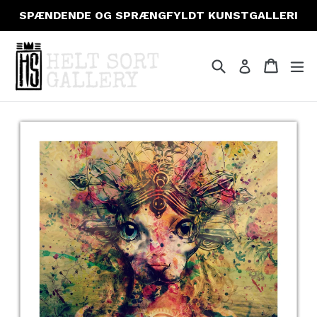
Gå
SPÆNDENDE OG SPRÆNGFYLDT KUNSTGALLERI
til
indhold
Søg
Indkøb
Indkøb
fo
Log ind