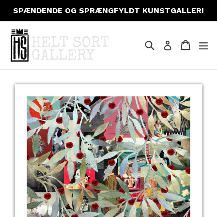
Gå
SPÆNDENDE OG SPRÆNGFYLDT KUNSTGALLERI
til
indhold
Søg
Indkøb
Indkøb
fo
Log ind