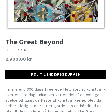
The Great Beyond
HELT SORT
Normalpris
2.900,00 kr
FØJ TIL INDKØBSKURVEN
I mere end 300 dage kreerede Helt Sort et kunstværk
hver eneste dag. Initiativet var en del af en collage-
øvelse og langt de fleste af kunstværkerne, blev da
heller aldrig til mere. Det gjorde kun en håndfuld og
blandt de udvalgte, så finder du netop The Great