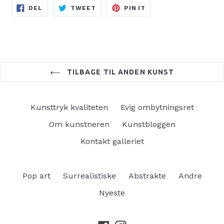
DEL
TWEET
PIN
DEL
TWEET
PIN IT
PÅ
PÅ
PÅ
FACEBOOK
TWITTER
PINTEREST
TILBAGE TIL ANDEN KUNST
Kunsttryk kvaliteten
Evig ombytningsret
Om kunstneren
Kunstbloggen
Kontakt galleriet
Pop art
Surrealistiske
Abstrakte
Andre
Nyeste