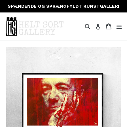
Gå
SPÆNDENDE OG SPRÆNGFYLDT KUNSTGALLERI
til
indhold
Søg
Indkøb
Indkøb
fo
Log ind