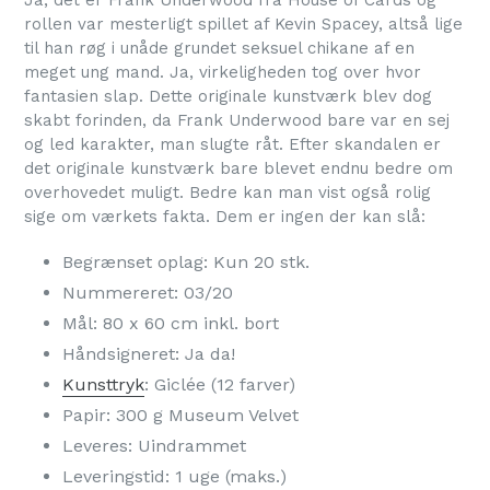
Ja, det er Frank Underwood fra House of Cards og
rollen var mesterligt spillet af Kevin Spacey, altså lige
til han røg i unåde grundet seksuel chikane af en
meget ung mand. Ja, virkeligheden tog over hvor
fantasien slap. Dette originale kunstværk blev dog
skabt forinden, da Frank Underwood bare var en sej
og led karakter, man slugte råt. Efter skandalen er
det originale kunstværk bare blevet endnu bedre om
overhovedet muligt. Bedre kan man vist også rolig
sige om værkets fakta. Dem er ingen der kan slå:
Begrænset oplag: Kun 20 stk.
Nummereret: 03/20
Mål: 80 x 60 cm inkl. bort
Håndsigneret: Ja da!
Kunsttryk
: Giclée (12 farver)
Papir: 300 g Museum Velvet
Leveres: Uindrammet
Leveringstid: 1 uge (maks.)