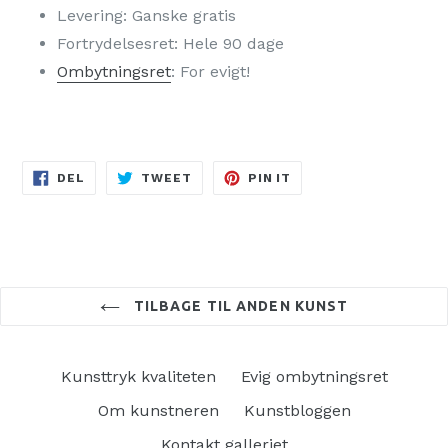
Levering: Ganske gratis
Fortrydelsesret: Hele 90 dage
Ombytningsret
: For evigt!
DEL
TWEET
PIN
DEL
TWEET
PIN IT
PÅ
PÅ
PÅ
FACEBOOK
TWITTER
PINTEREST
TILBAGE TIL ANDEN KUNST
Kunsttryk kvaliteten
Evig ombytningsret
Om kunstneren
Kunstbloggen
Kontakt galleriet