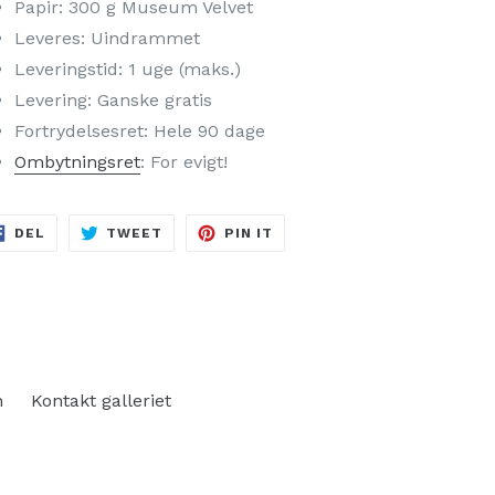
Papir: 300 g Museum Velvet
Leveres: Uindrammet
Leveringstid: 1 uge (maks.)
Levering: Ganske gratis
Fortrydelsesret: Hele 90 dage
Ombytningsret
: For evigt!
DEL
TWEET
PIN
DEL
TWEET
PIN IT
PÅ
PÅ
PÅ
FACEBOOK
TWITTER
PINTEREST
n
Kontakt galleriet