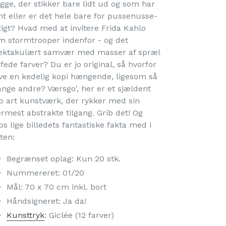
gge, der stikker bare lidt ud og som har
nt eller er det hele bare for pussenusse-
tigt? Hvad med at invitere Frida Kahlo
m stormtrooper indenfor - og det
ektakulært samvær med masser af spræl
fede farver? Du er jo original, så hvorfor
ve en kedelig kopi hængende, ligesom så
nge andre? Værsgo', her er et sjældent
p art kunstværk, der rykker med sin
rmest abstrakte tilgang. Grib det! Og
ps lige billedets fantastiske fakta med i
ten:
Begrænset oplag: Kun 20 stk.
Nummereret: 01/20
Mål: 70 x 70 cm inkl. bort
Håndsigneret: Ja da!
Kunsttryk
: Giclée (12 farver)