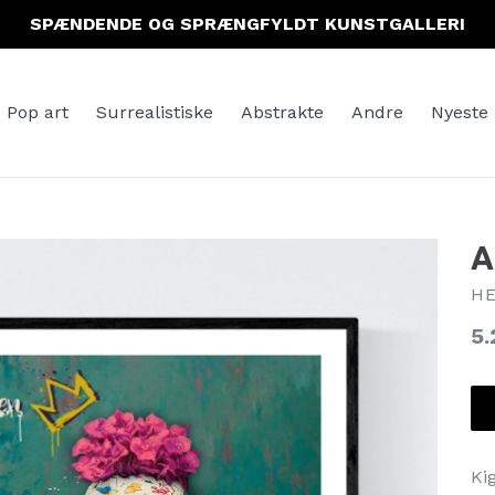
SPÆNDENDE OG SPRÆNGFYLDT KUNSTGALLERI
Pop art
Surrealistiske
Abstrakte
Andre
Nyeste
A
HE
No
5.
Ki