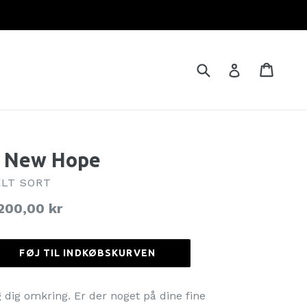
Brug
Indkø
Indkø
Log ind
 New Hope
LT SORT
rmalpris
200,00 kr
FØJ TIL INDKØBSKURVEN
g dig omkring. Er der noget på dine fine