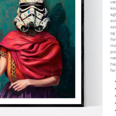
væ
ka
ag
so
sp
og 
ha
ma
po
næ
ha
far