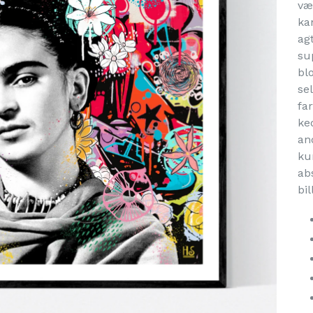
væ
ka
ag
su
bl
se
far
ke
an
ku
abs
bil