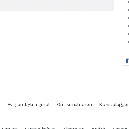
n
Evig ombytningsret
Om kunstneren
Kunstblogge
Pop art
Surrealistiske
Abstrakte
Andre
Nyeste