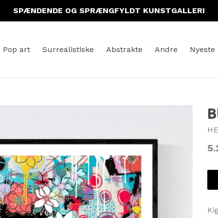
SPÆNDENDE OG SPRÆNGFYLDT KUNSTGALLERI
Pop art
Surrealistiske
Abstrakte
Andre
Nyeste
B
HE
No
5.
Ki