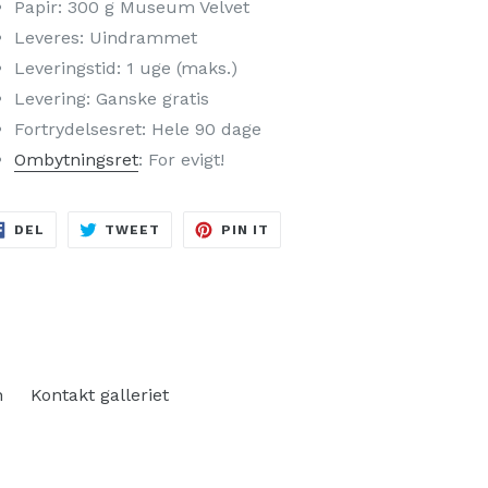
Papir: 300 g Museum Velvet
Leveres: Uindrammet
Leveringstid: 1 uge (maks.)
Levering: Ganske gratis
Fortrydelsesret: Hele 90 dage
Ombytningsret
: For evigt!
DEL
TWEET
PIN
DEL
TWEET
PIN IT
PÅ
PÅ
PÅ
FACEBOOK
TWITTER
PINTEREST
n
Kontakt galleriet