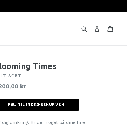
Brug
Indkø
Indkø
Log ind
looming Times
LT SORT
rmalpris
200,00 kr
FØJ TIL INDKØBSKURVEN
g dig omkring. Er der noget på dine fine