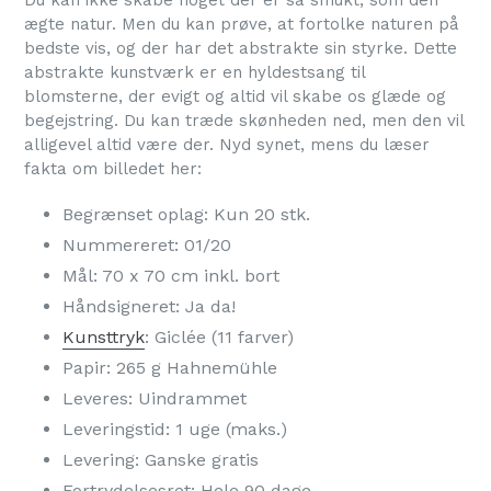
Du kan ikke skabe noget der er så smukt, som den
ægte natur. Men du kan prøve, at fortolke naturen på
bedste vis, og der har det abstrakte sin styrke. Dette
abstrakte kunstværk er en hyldestsang til
blomsterne, der evigt og altid vil skabe os glæde og
begejstring. Du kan træde skønheden ned, men den vil
alligevel altid være der. Nyd synet, mens du læser
fakta om billedet her:
Begrænset oplag: Kun 20 stk.
Nummereret: 01/20
Mål: 70 x 70 cm inkl. bort
Håndsigneret: Ja da!
Kunsttryk
: Giclée (11 farver)
Papir: 265 g Hahnemühle
Leveres: Uindrammet
Leveringstid: 1 uge (maks.)
Levering: Ganske gratis
Fortrydelsesret: Hele 90 dage