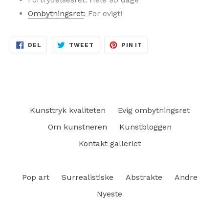
Ombytningsret
: For evigt!
DEL
TWEET
PIN
DEL
TWEET
PIN IT
PÅ
PÅ
PÅ
FACEBOOK
TWITTER
PINTEREST
Kunsttryk kvaliteten
Evig ombytningsret
Om kunstneren
Kunstbloggen
Kontakt galleriet
Pop art
Surrealistiske
Abstrakte
Andre
Nyeste