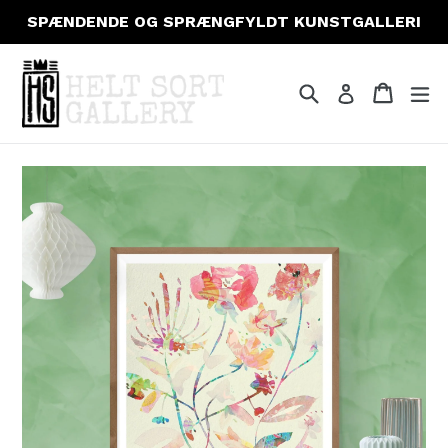
Gå
SPÆNDENDE OG SPRÆNGFYLDT KUNSTGALLERI
til
indhold
Søg
Indkøb
Indkøb
fo
Log ind