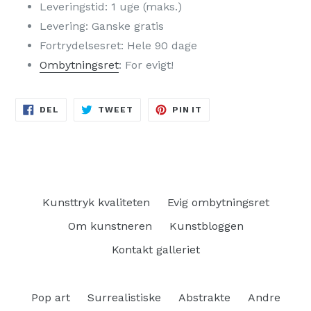
Leveringstid: 1 uge (maks.)
Levering: Ganske gratis
Fortrydelsesret: Hele 90 dage
Ombytningsret
: For evigt!
DEL
TWEET
PIN
DEL
TWEET
PIN IT
PÅ
PÅ
PÅ
FACEBOOK
TWITTER
PINTEREST
Kunsttryk kvaliteten
Evig ombytningsret
Om kunstneren
Kunstbloggen
Kontakt galleriet
Pop art
Surrealistiske
Abstrakte
Andre