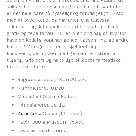
Se dig omkring. Er Der noget på dine fine vægge, der
stikker bare en anelse ud og som har lidt kant eller
er det hele bare så nysseligt og forudsigeligt? Hvad
med at byde ikonet og martyren Che Guevara
indenfor - og det i spektakulært selskab med cool
grafik og fede farver? Du er jo en original, så hvorfor
have en kedelig kopi hængende, ligesom mange andre
har det? Værsgo', her er et sjældent pop art
kunstværk, der rykker med gennemført street art
tilgang. Grib det! Og haps lige billedets fantastiske
fakta med i farten:
Begrænset oplag: Kun 20 stk.
Nummereret: 01/20
Mål: 50 x 50 cm inkl. bort
Håndsigneret: Ja da!
Kunsttryk
: Giclée (12 farver)
Papir: 300 g Museum Velvet
Leveres: Uindrammet