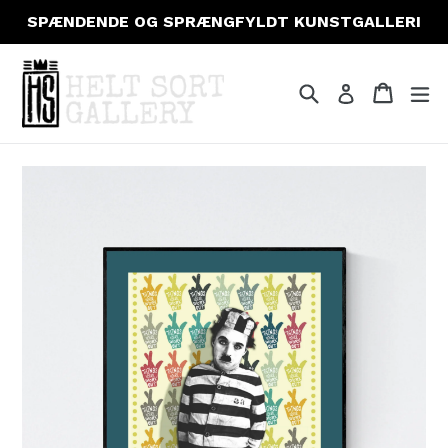
Gå
SPÆNDENDE OG SPRÆNGFYLDT KUNSTGALLERI
til
indhold
Søg
Indkøb
Indkøb
fo
Log ind