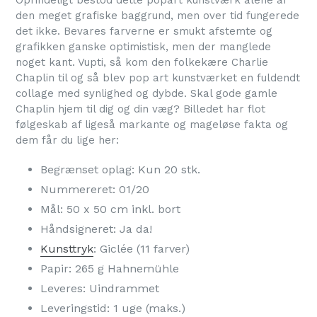
Oprindeligt bestod dette popart kunstværk alene af
den meget grafiske baggrund, men over tid fungerede
det ikke. Bevares farverne er smukt afstemte og
grafikken ganske optimistisk, men der manglede
noget kant. Vupti, så kom den folkekære Charlie
Chaplin til og så blev pop art kunstværket en fuldendt
collage med synlighed og dybde. Skal gode gamle
Chaplin hjem til dig og din væg? Billedet har flot
følgeskab af ligeså markante og mageløse fakta og
dem får du lige her:
Begrænset oplag: Kun 20 stk.
Nummereret: 01/20
Mål: 50 x 50 cm inkl. bort
Håndsigneret: Ja da!
Kunsttryk
: Giclée (11 farver)
Papir: 265 g Hahnemühle
Leveres: Uindrammet
Leveringstid: 1 uge (maks.)