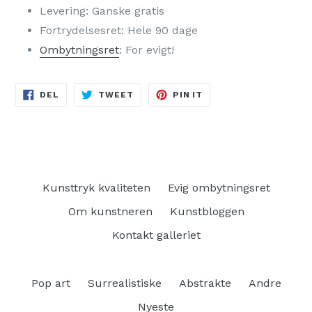
Levering: Ganske gratis
Fortrydelsesret: Hele 90 dage
Ombytningsret
: For evigt!
DEL
TWEET
PIN
DEL
TWEET
PIN IT
PÅ
PÅ
PÅ
FACEBOOK
TWITTER
PINTEREST
Kunsttryk kvaliteten
Evig ombytningsret
Om kunstneren
Kunstbloggen
Kontakt galleriet
Pop art
Surrealistiske
Abstrakte
Andre
Nyeste