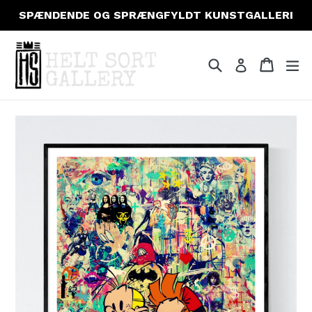
Gå
SPÆNDENDE OG SPRÆNGFYLDT KUNSTGALLERI
til
indhold
Søg
Indkøb
Indkøb
fo
Log ind