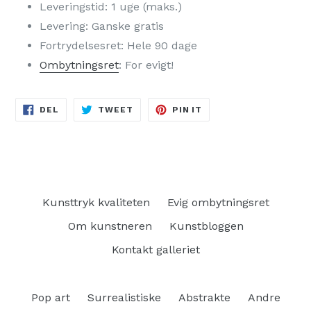
Leveringstid: 1 uge (maks.)
Levering: Ganske gratis
Fortrydelsesret: Hele 90 dage
Ombytningsret
: For evigt!
DEL
TWEET
PIN
DEL
TWEET
PIN IT
PÅ
PÅ
PÅ
FACEBOOK
TWITTER
PINTEREST
Kunsttryk kvaliteten
Evig ombytningsret
Om kunstneren
Kunstbloggen
Kontakt galleriet
Pop art
Surrealistiske
Abstrakte
Andre