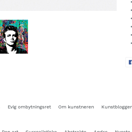
n
Evig ombytningsret
Om kunstneren
Kunstblogge
Pop art
Surrealistiske
Abstrakte
Andre
Nyeste