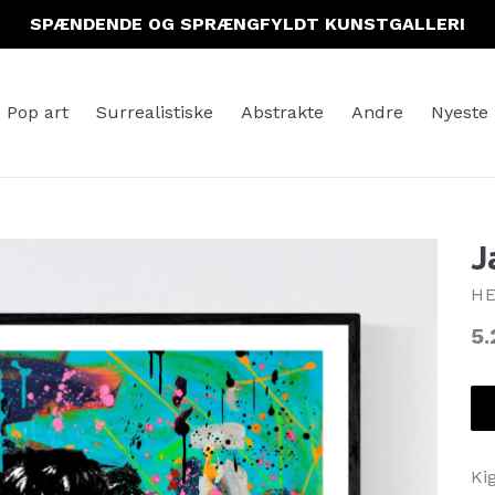
SPÆNDENDE OG SPRÆNGFYLDT KUNSTGALLERI
Pop art
Surrealistiske
Abstrakte
Andre
Nyeste
J
HE
No
5.
Ki