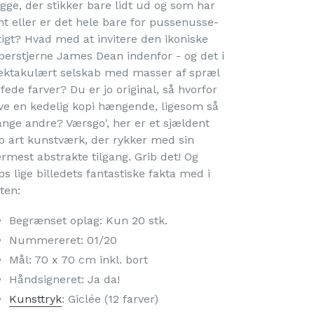
gge, der stikker bare lidt ud og som har
nt eller er det hele bare for pussenusse-
tigt? Hvad med at invitere den ikoniske
perstjerne James Dean indenfor - og det i
ektakulært selskab med masser af spræl
fede farver? Du er jo original, så hvorfor
ve en kedelig kopi hængende, ligesom så
nge andre? Værsgo', her er et sjældent
p art kunstværk, der rykker med sin
rmest abstrakte tilgang. Grib det! Og
ps lige billedets fantastiske fakta med i
ten:
Begrænset oplag: Kun 20 stk.
Nummereret: 01/20
Mål: 70 x 70 cm inkl. bort
Håndsigneret: Ja da!
Kunsttryk
: Giclée (12 farver)