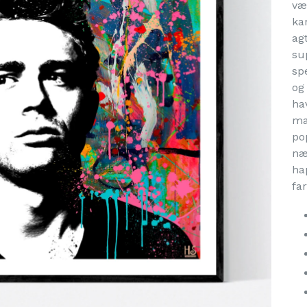
væ
ka
ag
su
sp
og 
ha
ma
po
næ
ha
far