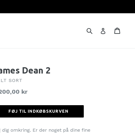
Brug
Indkø
Indkø
Log ind
ames Dean 2
LT SORT
rmalpris
200,00 kr
FØJ TIL INDKØBSKURVEN
g dig omkring. Er der noget på dine fine