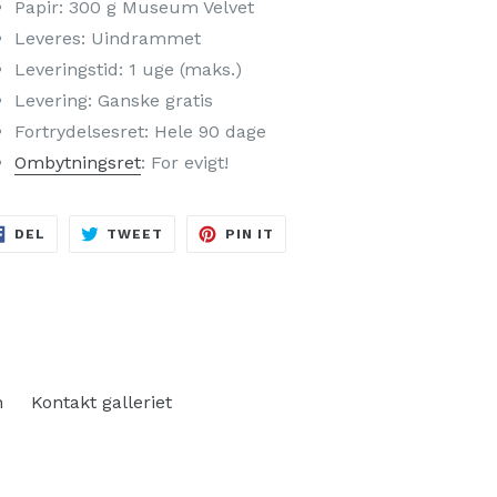
Papir: 300 g Museum Velvet
Leveres: Uindrammet
Leveringstid: 1 uge (maks.)
Levering: Ganske gratis
Fortrydelsesret: Hele 90 dage
Ombytningsret
: For evigt!
DEL
TWEET
PIN
DEL
TWEET
PIN IT
PÅ
PÅ
PÅ
FACEBOOK
TWITTER
PINTEREST
n
Kontakt galleriet