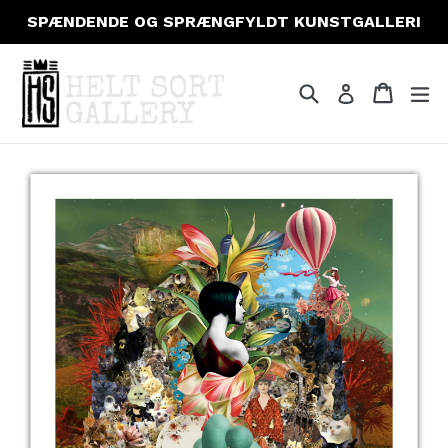
Gå
SPÆNDENDE OG SPRÆNGFYLDT KUNSTGALLERI
til
indhold
Søg
Indkøb
Indkøb
fo
Log ind