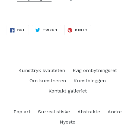
DEL
TWEET
PIN
DEL
TWEET
PIN IT
PÅ
PÅ
PÅ
FACEBOOK
TWITTER
PINTEREST
Kunsttryk kvaliteten
Evig ombytningsret
Om kunstneren
Kunstbloggen
Kontakt galleriet
Pop art
Surrealistiske
Abstrakte
Andre
Nyeste