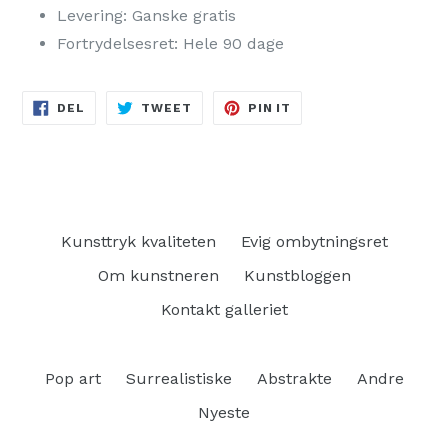
Levering: Ganske gratis
Fortrydelsesret: Hele 90 dage
DEL
TWEET
PIN
DEL
TWEET
PIN IT
PÅ
PÅ
PÅ
FACEBOOK
TWITTER
PINTEREST
Kunsttryk kvaliteten
Evig ombytningsret
Om kunstneren
Kunstbloggen
Kontakt galleriet
Pop art
Surrealistiske
Abstrakte
Andre
Nyeste