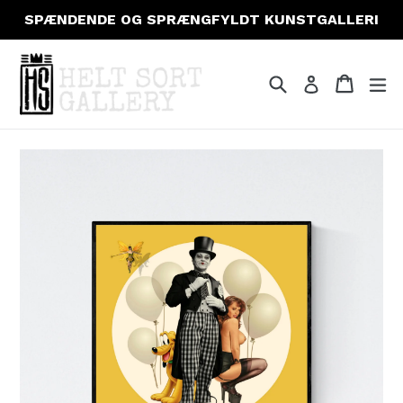
Gå
SPÆNDENDE OG SPRÆNGFYLDT KUNSTGALLERI
til
indhold
Søg
Indkøb
Indkøb
fo
Log ind