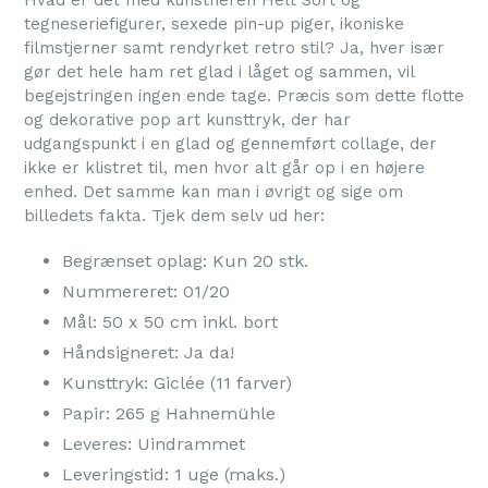
Hvad er det med kunstneren Helt Sort og
tegneseriefigurer, sexede pin-up piger, ikoniske
filmstjerner samt rendyrket retro stil? Ja, hver især
gør det hele ham ret glad i låget og sammen, vil
begejstringen ingen ende tage. Præcis som dette flotte
og dekorative pop art kunsttryk, der har
udgangspunkt i en glad og gennemført collage, der
ikke er klistret til, men hvor alt går op i en højere
enhed. Det samme kan man i øvrigt og sige om
billedets fakta. Tjek dem selv ud her:
Begrænset oplag: Kun 20 stk.
Nummereret: 01/20
Mål: 50 x 50 cm inkl. bort
Håndsigneret: Ja da!
Kunsttryk: Giclée (11 farver)
Papir: 265 g Hahnemühle
Leveres: Uindrammet
Leveringstid: 1 uge (maks.)