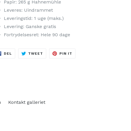
Papir: 265 g Hahnemühle
Leveres: Uindrammet
Leveringstid: 1 uge (maks.)
Levering: Ganske gratis
Fortrydelsesret: Hele 90 dage
DEL
TWEET
PIN
DEL
TWEET
PIN IT
PÅ
PÅ
PÅ
FACEBOOK
TWITTER
PINTEREST
n
Kontakt galleriet