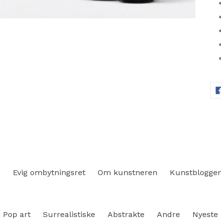
n
Evig ombytningsret
Om kunstneren
Kunstblogge
Pop art
Surrealistiske
Abstrakte
Andre
Nyeste