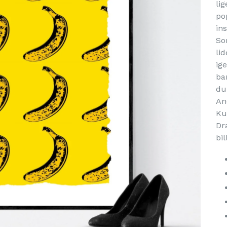
li
po
in
Sor
li
ig
ba
du
An
Ku
Dr
bil