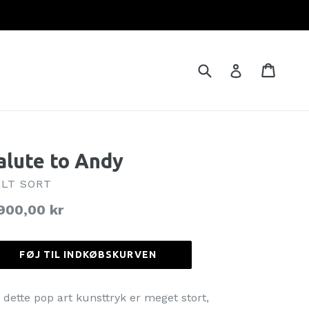
Brug
Indkø
Indkø
Log ind
alute to Andy
LT SORT
rmalpris
900,00 kr
FØJ TIL INDKØBSKURVEN
, dette pop art kunsttryk er meget stort,