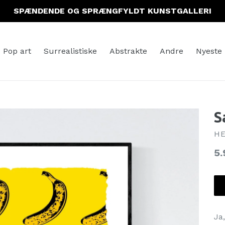
SPÆNDENDE OG SPRÆNGFYLDT KUNSTGALLERI
Pop art
Surrealistiske
Abstrakte
Andre
Nyeste
S
HE
No
5.
Ja