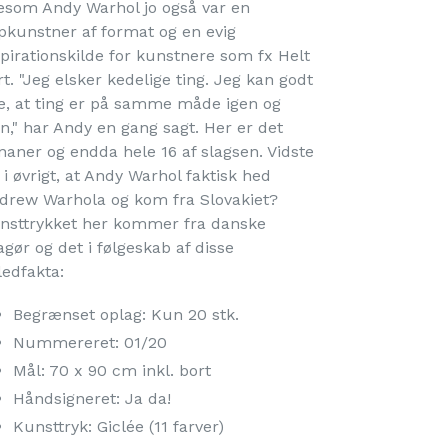
gesom Andy Warhol jo også var en
pkunstner af format og en evig
spirationskilde for kunstnere som fx Helt
t. "Jeg elsker kedelige ting. Jeg kan godt
de, at ting er på samme måde igen og
en," har Andy en gang sagt. Her er det
naner og endda hele 16 af slagsen. Vidste
 i øvrigt, at Andy Warhol faktisk hed
drew Warhola og kom fra Slovakiet?
nsttrykket her kommer fra danske
agør og det i følgeskab af disse
ledfakta:
Begrænset oplag: Kun 20 stk.
Nummereret: 01/20
Mål: 70 x 90 cm inkl. bort
Håndsigneret: Ja da!
Kunsttryk: Giclée (11 farver)