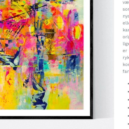
væ
so
ny
el
ka
or
li
er
ry
ko
fa