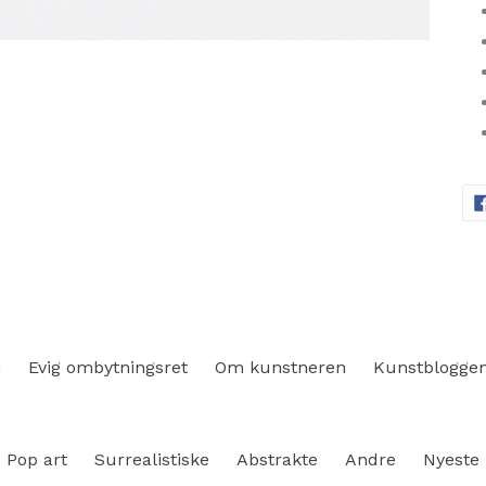
n
Evig ombytningsret
Om kunstneren
Kunstblogge
Pop art
Surrealistiske
Abstrakte
Andre
Nyeste