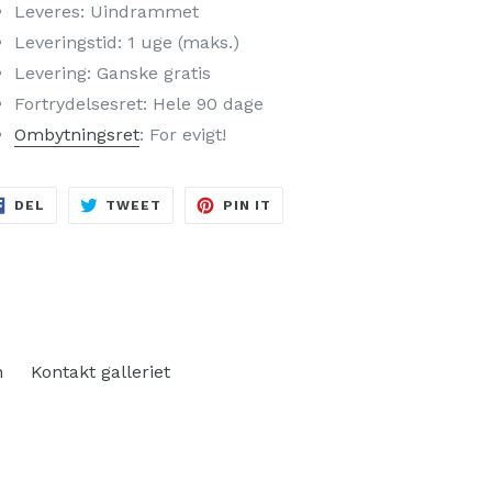
Leveres: Uindrammet
Leveringstid: 1 uge (maks.)
Levering: Ganske gratis
Fortrydelsesret: Hele 90 dage
Ombytningsret
: For evigt!
DEL
TWEET
PIN
DEL
TWEET
PIN IT
PÅ
PÅ
PÅ
FACEBOOK
TWITTER
PINTEREST
n
Kontakt galleriet