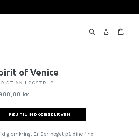
Brug
Indkø
Indkø
Log ind
pirit of Venice
RISTIAN LØGSTRUP
rmalpris
900,00 kr
FØJ TIL INDKØBSKURVEN
g dig omkring. Er Der noget på dine fine