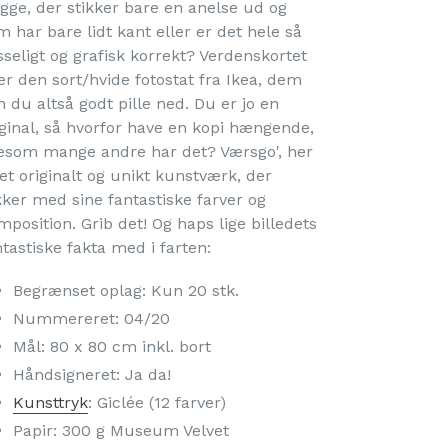
gge, der stikker bare en anelse ud og
m har bare lidt kant eller er det hele så
sseligt og grafisk korrekt? Verdenskortet
ler den sort/hvide fotostat fra Ikea, dem
n du altså godt pille ned. Du er jo en
iginal, så hvorfor have en kopi hængende,
gesom mange andre har det? Værsgo', her
 et originalt og unikt kunstværk, der
kker med sine fantastiske farver og
mposition. Grib det! Og haps lige billedets
ntastiske fakta med i farten:
Begrænset oplag: Kun 20 stk.
Nummereret: 04/20
Mål: 80 x 80 cm inkl. bort
Håndsigneret: Ja da!
Kunsttryk
: Giclée (12 farver)
Papir: 300 g Museum Velvet