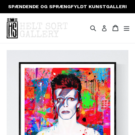
Gå
SPÆNDENDE OG SPRÆNGFYLDT KUNSTGALLERI
til
indhold
Søg
Indkøb
Indkøb
fo
Log ind