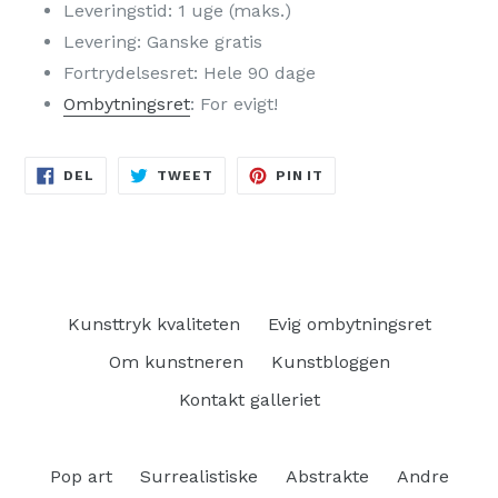
Leveringstid: 1 uge (maks.)
Levering: Ganske gratis
Fortrydelsesret: Hele 90 dage
Ombytningsret
: For evigt!
DEL
TWEET
PIN
DEL
TWEET
PIN IT
PÅ
PÅ
PÅ
FACEBOOK
TWITTER
PINTEREST
Kunsttryk kvaliteten
Evig ombytningsret
Om kunstneren
Kunstbloggen
Kontakt galleriet
Pop art
Surrealistiske
Abstrakte
Andre