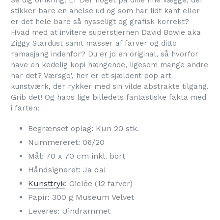
Se dig omkring. Er Der noget på dine fine vægge, der
stikker bare en anelse ud og som har lidt kant eller
er det hele bare så nysseligt og grafisk korrekt?
Hvad med at invitere superstjernen David Bowie aka
Ziggy Stardust samt masser af farver og ditto
ramasjang indenfor? Du er jo en original, så hvorfor
have en kedelig kopi hængende, ligesom mange andre
har det? Værsgo', her er et sjældent pop art
kunstværk, der rykker med sin vilde abstrakte tilgang.
Grib det! Og haps lige billedets fantastiske fakta med
i farten:
Begrænset oplag: Kun 20 stk.
Nummereret: 06/20
Mål: 70 x 70 cm inkl. bort
Håndsigneret: Ja da!
Kunsttryk
: Giclée (12 farver)
Papir: 300 g Museum Velvet
Leveres: Uindrammet