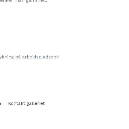
, tænker man gammelt.
ykning på arbejdspladsen?
n
Kontakt galleriet