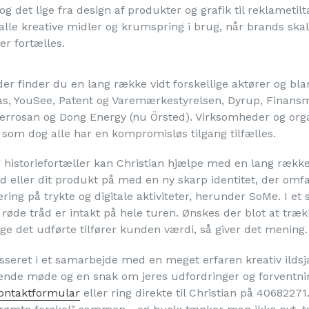
og det lige fra design af produkter og grafik til reklametilta
alle kreative midler og krumspring i brug, når brands skal
ier fortælles.
er finder du en lang række vidt forskellige aktører og b
as, YouSee, Patent og Varemærkestyrelsen, Dyrup, Finansmi
rrosan og Dong Energy (nu Örsted). Virksomheder og org
om dog alle har en kompromisløs tilgang tilfælles.
 historiefortæller kan Christian hjælpe med en lang række 
 eller dit produkt på med en ny skarp identitet, der omfatt
kvering på trykte og digitale aktiviteter, herunder SoMe. 
 røde tråd er intakt på hele turen. Ønskes der blot at tr
e det udførte tilfører kunden værdi, så giver det mening.
sseret i et samarbejde med en meget erfaren kreativ ildsj
ende møde og en snak om jeres udfordringer og forventninge
ontaktformular
eller ring direkte til Christian på 40682271