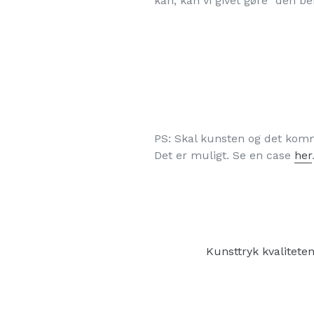
kan, kan vi givet gøre "den
PS: Skal kunsten og det kom
Det er muligt. Se en case
her
Kunsttryk kvalitete