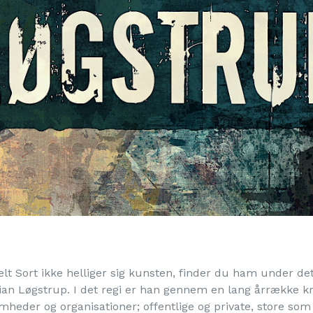
lt Sort ikke helliger sig kunsten, finder du ham under de
ian Løgstrup. I det regi er han gennem en lang årrække kre
omheder og organisationer; offentlige og private, store s