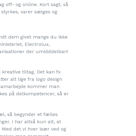
g off- og online. Kort sagt, så
 styrkes, varer sælges og
landt dem givet mange du ikke
nisteriet, Electrolux,
anisationer der umidddelbart
kreative tiltag. Det kan fx
er alt lige fra logo design
I et samarbejde kommer man
ækkes på delkompetencer, så er
æl, så begynder et fælles
r. I har altså kun alt, at
. Med det vi hver især ved og