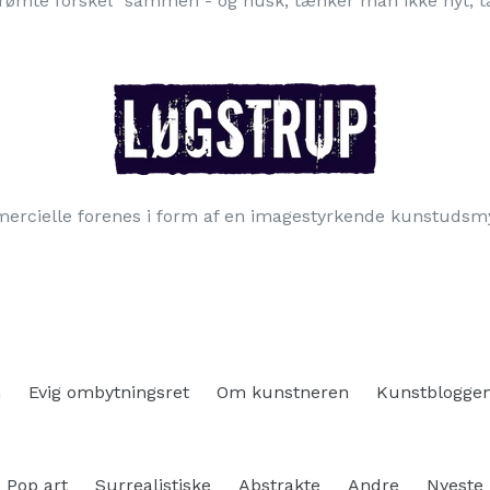
 berømte forskel" sammen - og husk; tænker man ikke nyt
mercielle forenes i form af en imagestyrkende kunstudsm
.
n
Evig ombytningsret
Om kunstneren
Kunstblogge
Pop art
Surrealistiske
Abstrakte
Andre
Nyeste