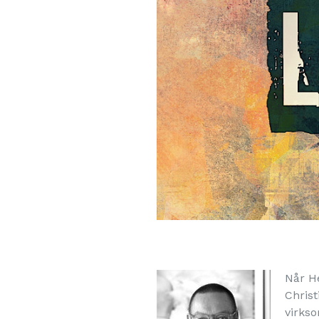
Når He
Christ
virks