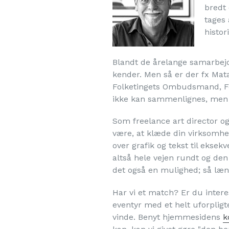
bredt 
tages 
histor
Blandt de årelange samarbejd
kender. Men så er der fx Mat
Folketingets Ombudsmand, Fe
ikke kan sammenlignes, men s
Som freelance art director og
være, at klæde din virksomhed
over grafik og tekst til ekse
altså hele vejen rundt og den
det også en mulighed; så læng
Har vi et match? Er du intere
eventyr med et helt uforpligt
vinde. Benyt hjemmesidens
k