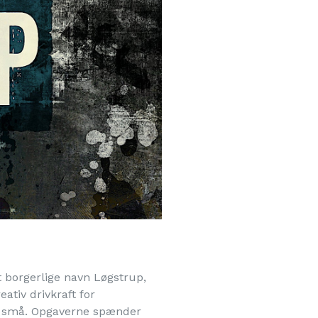
t borgerlige navn Løgstrup,
ativ drivkraft for
om små. Opgaverne spænder