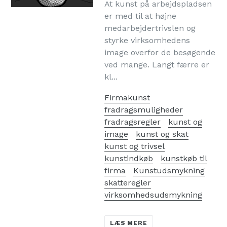
At kunst på arbejdspladsen
er med til at højne
medarbejdertrivslen og
styrke virksomhedens
image overfor de besøgende
ved mange. Langt færre er
kl...
Firmakunst
fradragsmuligheder
fradragsregler
kunst og
image
kunst og skat
kunst og trivsel
kunstindkøb
kunstkøb til
firma
Kunstudsmykning
skatteregler
virksomhedsudsmykning
LÆS MERE