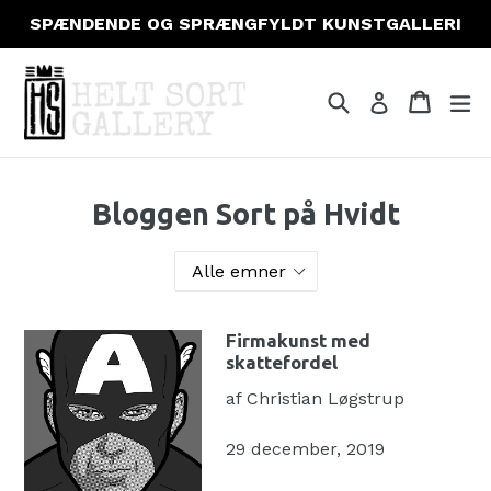
Gå
SPÆNDENDE OG SPRÆNGFYLDT KUNSTGALLERI
til
indhold
Søg
Indkøb
Indkøb
fo
Log ind
Bloggen Sort på Hvidt
Firmakunst med
skattefordel
af Christian Løgstrup
29 december, 2019