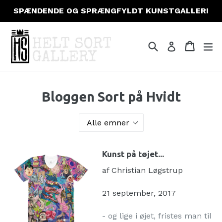
Gå
SPÆNDENDE OG SPRÆNGFYLDT KUNSTGALLERI
til
indhold
Søg
Indkøb
Indkøb
fo
Log ind
Bloggen Sort på Hvidt
Kunst på tøjet...
af Christian Løgstrup
21 september, 2017
- og lige i øjet, fristes man til